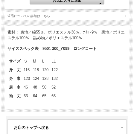
返品についての詳細はこちら
素材： 表地／綿55％、ポリエステル36％、ﾅｲﾛﾝ9％ 裏地／ポリエ
ステル100％ 詰め物／ポリエステル100％
サイズスペック表 9501-300_Y099 ロングコート
サイズ
Ｓ
M
L
LL
身 丈
116
118
120
122
身 巾
120
124
128
132
肩 巾
46
48
50
52
袖 丈
63
64
65
66
お店のトップへ戻る