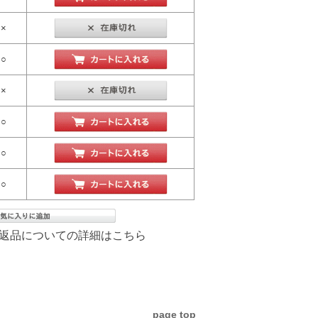
×
○
×
○
○
○
返品についての詳細はこちら
page top