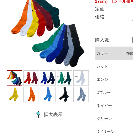
27cm）【メール便
定価:
価格:
購入数:
カラー
在
レッド
エンジ
Dブルー
ネイビー
拡大表示
グリーン
Dグリーン