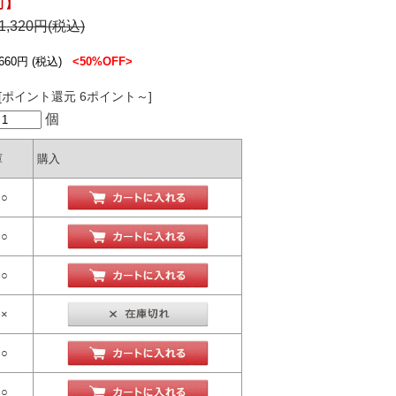
可】
1,320円(税込)
660円
(税込)
<50%OFF>
[ポイント還元 6ポイント～]
個
庫
購入
○
○
○
×
○
○