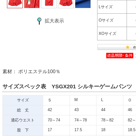
Lサイズ
Oサイズ
拡大表示
XOサイズ
素材： ポリエステル100％
サイズスペック表 YSGX201 シルキーゲームパンツ
M
L
サイズ
Ｓ
Ｏ
42
43
44
46
総 丈
適応ウエスト
70～74
74～78
78～82
82～
17
17.5
18
18.5
股 下