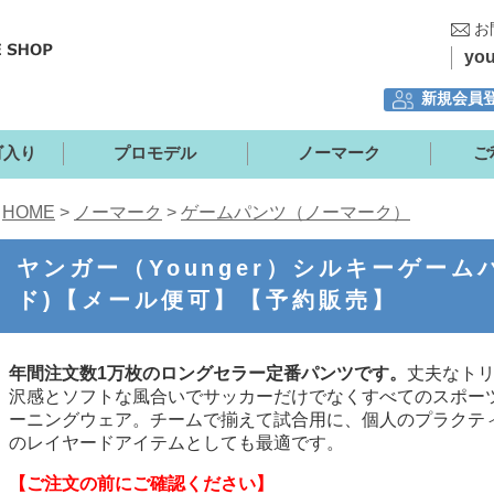
お
yo
新規会員
ロゴ入り
プロモデル
ノーマーク
ご
HOME
>
ノーマーク
>
ゲームパンツ（ノーマーク）
ヤンガー（Younger）シルキーゲーム
ド)【メール便可】【予約販売】
年間注文数1万枚のロングセラー定番パンツです。
丈夫なト
沢感とソフトな風合いでサッカーだけでなくすべてのスポー
ーニングウェア。チームで揃えて試合用に、個人のプラクテ
のレイヤードアイテムとしても最適です。
【ご注文の前にご確認ください】