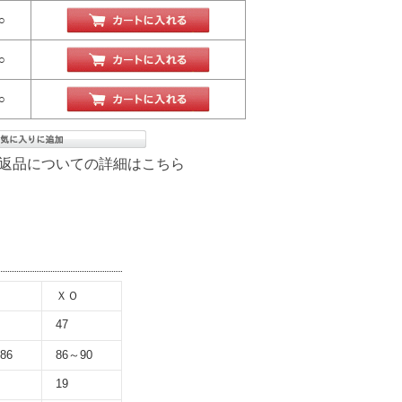
○
○
○
返品についての詳細はこちら
ＸＯ
47
86
86～90
19