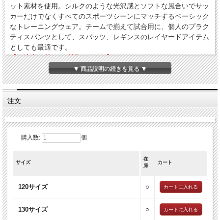
ット素材を使用。シルクのような光沢感とソフトな風合いでサッ
カーだけでなくすべてのスポーツシーンにマッチするベーシック
なトレーニングウェア。チームで揃えて試合用に、個人のプラク
ティスパンツとして、スパッツ、レギンスのレイヤードアイテム
としても最適です。
【ご注文の前にご確認ください】
こちらの商品は、予約販売となります。
▼ 商品説明の続きを見る ▼
商品は、
4、5日後
の入荷を予定しております。商品入荷後、順次
発送させて頂きます。
※こちらの商品と一緒にご注文された商品は、すべて揃ってから
注文
の発送となります。お急ぎの商品と一緒にご注文されないようご
注意下さい。
※商品のお届け時期は前後する場合がございます。予めご了承い
購入数:
個
ただきますよう、お願い申し上げます。
在
サイズ
カート
庫
120サイズ
○
130サイズ
○