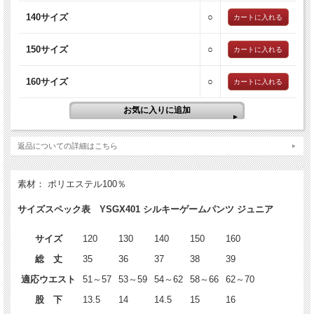
140サイズ
○
150サイズ
○
160サイズ
○
返品についての詳細はこちら
素材： ポリエステル100％
サイズスペック表 YSGX401 シルキーゲームパンツ ジュニア
サイズ
120
130
140
150
160
総 丈
35
36
37
38
39
適応ウエスト
51～57
53～59
54～62
58～66
62～70
股 下
13.5
14
14.5
15
16